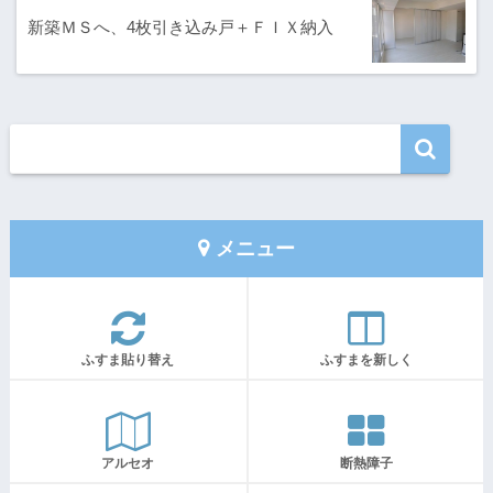
新築ＭＳへ、4枚引き込み戸＋ＦＩＸ納入
メニュー
ふすま貼り替え
ふすまを新しく
アルセオ
断熱障子