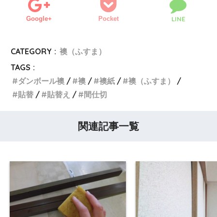
Google+
Pocket
LINE
CATEGORY :
襖（ふすま）
TAGS :
ダンボール襖
襖
襖紙
襖（ふすま）
貼替
貼替え
間仕切
関連記事一覧